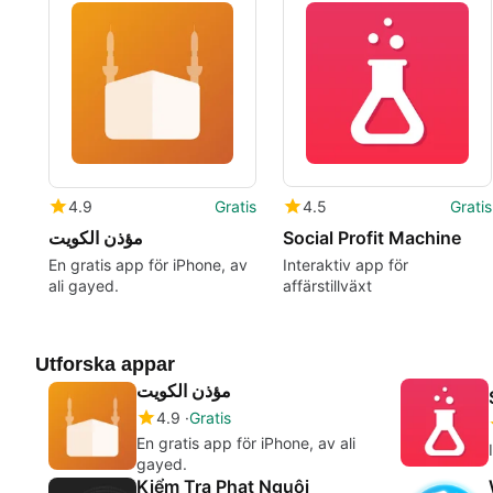
4.9
Gratis
4.5
Gratis
مؤذن الكويت
Social Profit Machine
En gratis app för iPhone, av
Interaktiv app för
ali gayed.
affärstillväxt
Utforska appar
مؤذن الكويت
4.9
Gratis
En gratis app för iPhone, av ali
gayed.
Kiểm Tra Phạt Nguội