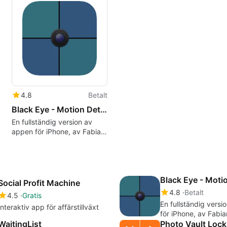
4.8
Betalt
Black Eye - Motion Detector
En fullständig version av
appen för iPhone, av Fabian
Martinez.
Black Eye - Moti
Social Profit Machine
4.8
Betalt
4.5
Gratis
En fullständig vers
Interaktiv app för affärstillväxt
för iPhone, av Fabia
WaitingList