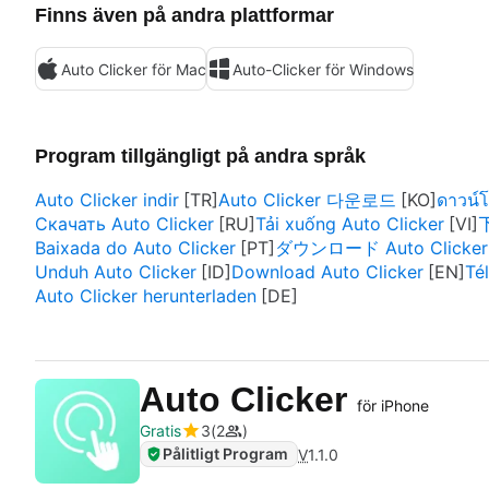
Finns även på andra plattformar
Auto Clicker för Mac
Auto-Clicker för Windows
Program tillgängligt på andra språk
Auto Clicker indir
Auto Clicker 다운로드
ดาวน์
Скачать Auto Clicker
Tải xuống Auto Clicker
下
Baixada do Auto Clicker
ダウンロード Auto Clicker
Unduh Auto Clicker
Download Auto Clicker
Té
Auto Clicker herunterladen
Auto Clicker
för iPhone
Gratis
3
2
Pålitligt Program
V
1.1.0