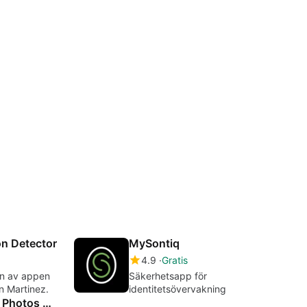
on Detector
MySontiq
4.9
Gratis
ion av appen
Säkerhetsapp för
n Martinez.
identitetsövervakning
Photo Vault Lock Photos Album