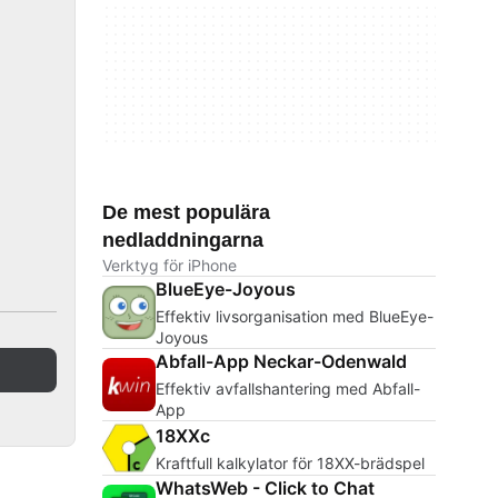
De mest populära
nedladdningarna
Verktyg för iPhone
BlueEye-Joyous
Effektiv livsorganisation med BlueEye-
Joyous
Abfall-App Neckar-Odenwald
Effektiv avfallshantering med Abfall-
App
18XXc
Kraftfull kalkylator för 18XX-brädspel
WhatsWeb - Click to Chat