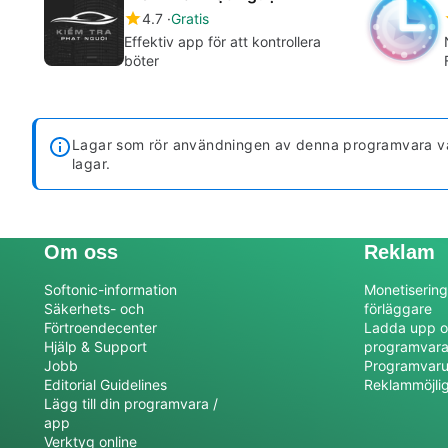
4.7
Gratis
Effektiv app för att kontrollera
böter
Lagar som rör användningen av denna programvara vari
lagar.
Om oss
Reklam
Softonic-information
Monetisering
Säkerhets- och
förläggare
Förtroendecenter
Ladda upp o
Hjälp & Support
programvar
Jobb
Programvaru
Editorial Guidelines
Reklammöjli
Lägg till din programvara /
app
Verktyg online