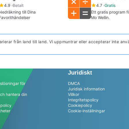
4.9
Betalt
4.7
Gratis
Nedräkning till Dina
Ett gratis program f
Favorithändelser
Mo Wellin.
erar från land till land. Vi uppmuntrar eller accepterar inte a
Juridiskt
slösningar för
DMCA
Juridisk information
ch hantera din
Villkor
a
Integritetspolicy
policy
Cookiepolicy
gheter
Cookie-inställningar