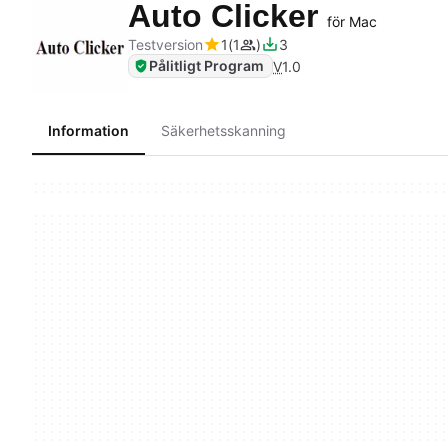
Auto Clicker
för Mac
Testversion
1
1
3
Pålitligt Program
V
1.0
Information
Säkerhetsskanning