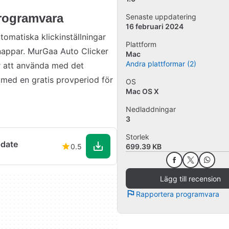
programvara
Senaste uppdatering
16 februari 2024
utomatiska klickinställningar
Plattform
nappar. MurGaa Auto Clicker
Mac
Andra plattformar (2)
r att använda med det
as med en gratis provperiod för
OS
Mac OS X
Nedladdningar
3
Storlek
pdate
0.5
699.39 KB
Lägg till recension
Rapportera programvara