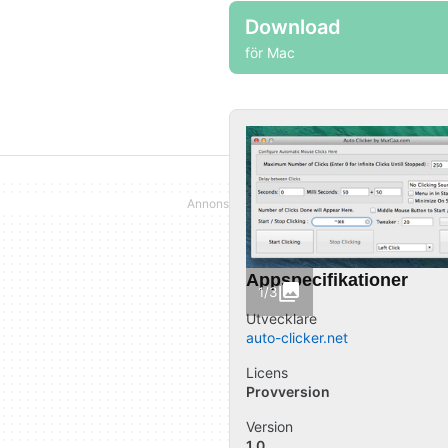
Download
för Mac
Appspecifikationer
1/3
Utvecklare
auto-clicker.net
Licens
Provversion
Version
1.0