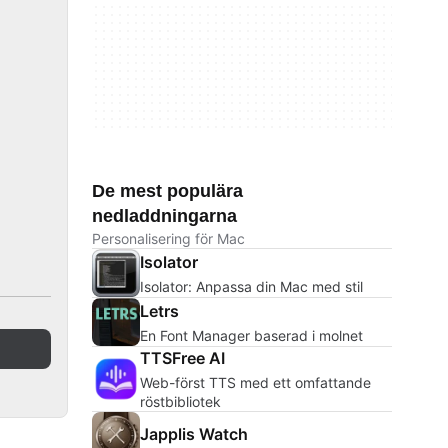
De mest populära
nedladdningarna
Personalisering för Mac
Isolator
Isolator: Anpassa din Mac med stil
Letrs
En Font Manager baserad i molnet
TTSFree AI
Web-först TTS med ett omfattande
röstbibliotek
Japplis Watch